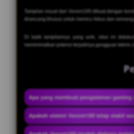
Tampilan visual dari
Venom189
dibuat dengan kont
dirancang khusus untuk memicu fokus dan semanga
Di balik tampilannya yang unik, situs ini didu
meminimalkan potensi terjadinya gangguan teknis sa
P
Apa yang membuat pengalaman gaming 
Venom189 menggunakan tampilan yang rapi
Apakah sistem Venom189 tetap stabil sa
menikmati permainan dengan lebih tenang da
Ya. Sistem Venom189 dirancang agar akses me
Apakah Venom189 mudah diakses melal