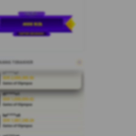
fi****o4
IDR 1,801,557.00
NANG TERAKHIR
PG Soft Hot
ri****o7
IDR 2,059,395.56
Gates of Olympus
di****n1
IDR 1,839,859.42
Gates of Olympus
ka****u0
IDR 1,867,248.24
Gates of Olympus