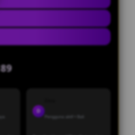
at****r1
IDR 1,604,515.32
 melalui smartphone, tablet, maupun desktop.
Spin Rush 88
at****r8
IDR 975,428.54
r yang jelas agar pengguna dapat menentukan
PG Soft Hot
ma****i2
igunakan untuk menikmati waktu santai tanpa
IDR 1,514,051.28
Spin Rush 88
189
re****a1
IDR 778,578.52
PG Soft Hot
vi****o9
IDR 404,705.26
PG Soft Hot
Dina
la****u8
D
IDR 1,421,064.92
aya
Pengguna aktif •
Bali
Mahjong Ways Black
ar****o8