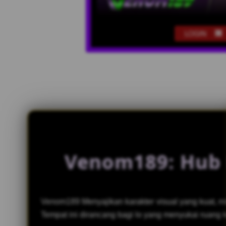
LOGIN
Venom189: Hub B
Venom189
Menyajikan karakter visual yang kuat, 
Tempat ini dirancang bagi lo yang menyukai ruang k