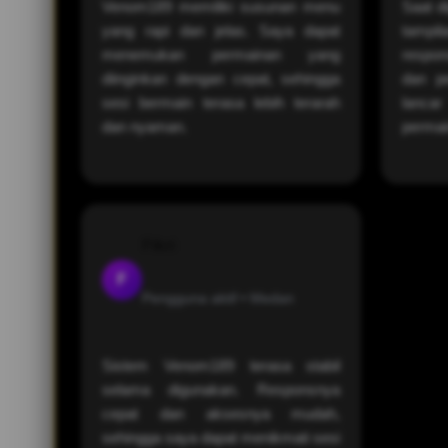
Venom189 memiliki susunan menu
Saat d
yang rapi dan jelas. Saya dapat
tampil
menemukan permainan yang
respo
diinginkan dengan cepat, sehingga
dan pe
sesi bermain terasa lebih terarah
lanc
dan nyaman.
permai
Fikri
F
Pengguna aktif •
Medan
Sistem Venom189 terasa stabil
selama digunakan. Responsnya
cepat dan aksesnya mudah,
sehingga saya dapat menikmati sesi