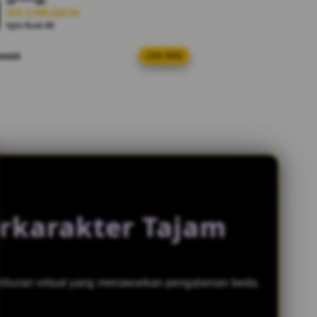
re****a6
IDR 2,098,020.84
Spin Rush 88
ra****a7
INNER
LIVE FEED
IDR 1,130,621.74
PG Soft Hot
ar****o4
IDR 1,510,909.04
Mahjong Ways Black
re****a3
IDR 1,523,054.88
Lucky Twins Nexus
bi****a1
IDR 605,852.90
rkarakter Tajam
PG Soft Hot
al****a7
IDR 1,040,964.58
Gate Slots 88
 hiburan virtual yang menawarkan pengalaman beda.
re****a2
IDR 1,769,571.48