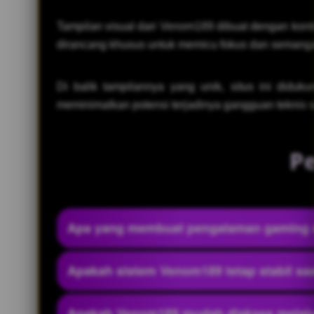
Tampilan visual dari
Venom189
dibuat dengan kont
dirancang khusus untuk memicu fokus dan semanga
Di balik tampilannya yang unik, situs ini didu
meminimalkan potensi terjadinya gangguan teknis sa
P
Apa yang membuat pengalaman gaming 
Venom189 menggunakan tampilan yang rapi
Apakah sistem Venom189 tetap stabil sa
menikmati permainan dengan lebih tenang da
Ya. Sistem Venom189 dirancang agar akses me
Apakah Venom189 mudah diakses melal