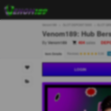
Venom189
SLOT DEPOSIT 5000
SLOT QRI
Venom189: Hub Berse
By
Venom189
404
sales
DEPO
5.00
Reviews
5.00
Item Details
10
stars
LOGIN