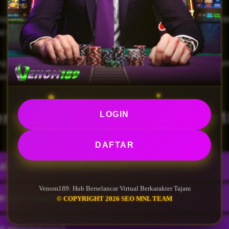
ras warna yang tegas, menciptakan impresi mendalam sejak de
t muda lo.
kung oleh dapur pacu server berkemampuan tinggi. Pengalama
at lo berselancar.
ertanyaan Seputar Venom1
LOGIN
DAFTAR
di Venom189 terasa nyaman?
, susunan menu yang jelas, dan alur penggunaan yan
Venom189: Hub Berselancar Virtual Berkarakter Tajam
at digunakan?
© COPYRIGHT 2026 SEO MNL TEAM
n terarah.
nu, perpindahan halaman, dan kontrol permainan berjalan 
ui smartphone?