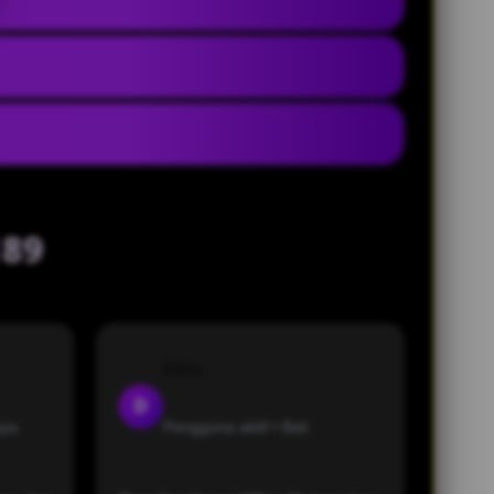
ka****u1
IDR 238,378.92
 melalui smartphone, tablet, maupun desktop.
PG Soft Hot
sa****a7
IDR 2,032,809.52
r yang jelas agar pengguna dapat menentukan
Mahjong Ways Black
al****a3
igunakan untuk menikmati waktu santai tanpa
IDR 1,981,120.00
Spin Rush 88
189
ra****a5
IDR 1,983,735.80
Sweet Bonanza
al****a8
IDR 624,536.60
Gate Slots 88
Dina
at****r8
D
IDR 628,537.38
aya
Pengguna aktif •
Bali
PG Soft Picks
la****u2