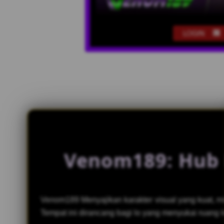
LOGIN
Venom189: Hub B
Venom189
Menyajikan karakter visual yang kuat, 
Tempat ini dirancang bagi lo yang menyukai ruang k