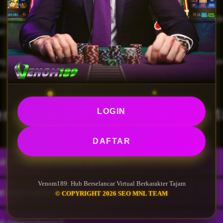
ras warna yang tegas, menciptakan impresi mendalam sejak de
t muda lo.
kung oleh dapur pacu server berkemampuan tinggi. Pengalama
at lo berselancar.
ertanyaan Seputar Venom1
LOGIN
DAFTAR
di Venom189 terasa nyaman?
, susunan menu yang jelas, dan alur penggunaan yan
Venom189: Hub Berselancar Virtual Berkarakter Tajam
at digunakan?
© COPYRIGHT 2026 SEO MNL TEAM
n terarah.
nu, perpindahan halaman, dan kontrol permainan berjalan 
ui smartphone?