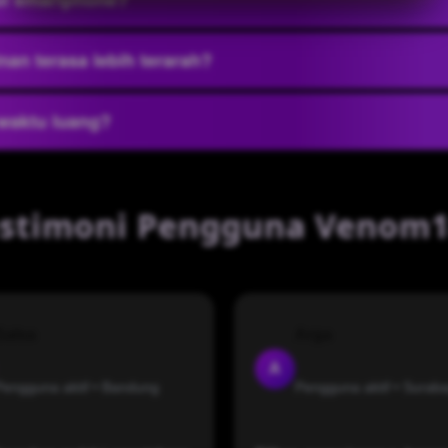
an berbagai ukuran layar sehingga tampilannya tetap rapi
n terasa lebih terarah?
ormasi yang mudah ditemukan, dan tantangan dengan alu
waktu luang?
ih fokus.
ilihan permainan yang beragam membuat Venom189 cocok d
stimoni Pengguna Venom
Salsa
Arga
A
Pengguna aktif •
Bandung
Pengguna aktif •
Surab