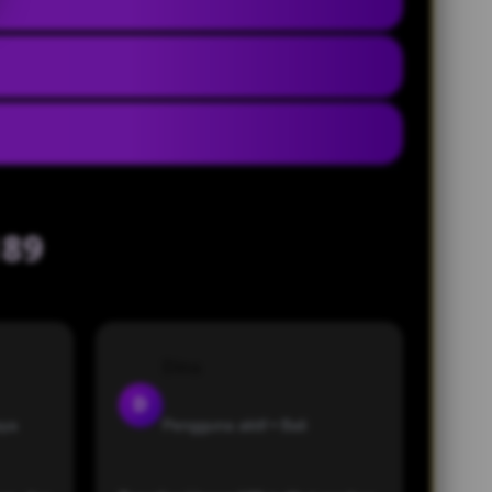
di****n6
IDR 805,546.68
 melalui smartphone, tablet, maupun desktop.
Mahjong Ways Black
ka****u3
IDR 1,805,504.70
r yang jelas agar pengguna dapat menentukan
Lucky Twins Nexus
al****a7
igunakan untuk menikmati waktu santai tanpa
IDR 793,171.24
PG Soft Hot
189
fi****o8
IDR 1,814,107.32
PG Soft Picks
ka****u4
IDR 1,697,662.40
PG Soft Hot
Dina
sa****a7
D
IDR 1,944,005.16
aya
Pengguna aktif •
Bali
Lucky Twins Nexus
re****a4