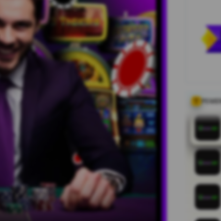
V
i
e
w
l
i
c
e
n
PEME
s
e
d
e
t
a
i
l
s