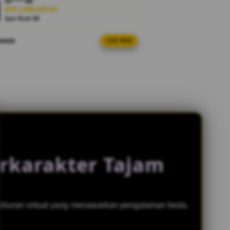
re****a6
IDR 2,098,020.84
Spin Rush 88
ra****a7
INNER
LIVE FEED
IDR 1,130,621.74
PG Soft Hot
ar****o4
IDR 1,510,909.04
Mahjong Ways Black
re****a3
IDR 1,523,054.88
Lucky Twins Nexus
bi****a1
IDR 605,852.90
rkarakter Tajam
PG Soft Hot
al****a7
IDR 1,040,964.58
Gate Slots 88
 hiburan virtual yang menawarkan pengalaman beda.
re****a2
IDR 1,769,571.48