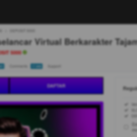
S
DEPOSIT 5000
lancar Virtual Berkarakter Taja
SIT 5000
Comments
Support
01
17.945
DAFTAR
Regul
Regu
Inc
Ve
Inc
Veno
SL
Inc
DE
perf
mudah
Ex
nyam
mo