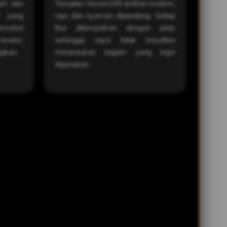
IDR 1,543,276.90
gam dan
Tampilan Venom189 terlihat modern,
Spin Rush 88
r yang
rapi, dan nyaman dipandang. Setiap
rsebut
fitur ditempatkan dengan jelas
eratur,
sehingga saya tidak kesulitan
ngkan.
menentukan bagian yang ingin
digunakan.