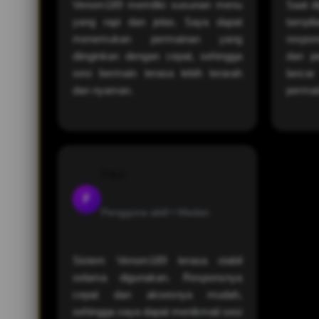
Venom189 memiliki susunan menu
Saat d
yang rapi dan jelas. Saya dapat
tampil
menemukan permainan yang
respo
diinginkan dengan cepat, sehingga
dan pe
sesi bermain terasa lebih terarah
lanc
dan nyaman.
permai
Fikri
F
Pengguna aktif •
Medan
Sistem Venom189 terasa stabil
selama digunakan. Responsnya
cepat dan aksesnya mudah,
sehingga saya dapat menikmati sesi