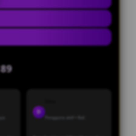
di****n6
IDR 835,551.30
 melalui smartphone, tablet, maupun desktop.
PG Soft Picks
bi****a8
IDR 300,349.60
r yang jelas agar pengguna dapat menentukan
Gates of Olympus
fi****o6
igunakan untuk menikmati waktu santai tanpa
IDR 2,016,391.48
Lucky Twins Nexus
189
ni****o3
IDR 927,401.14
Sweet Bonanza
sa****a6
IDR 785,719.90
Gates of Olympus
Dina
ar****o8
D
IDR 757,352.00
aya
Pengguna aktif •
Bali
PG Soft Picks
ri****o0