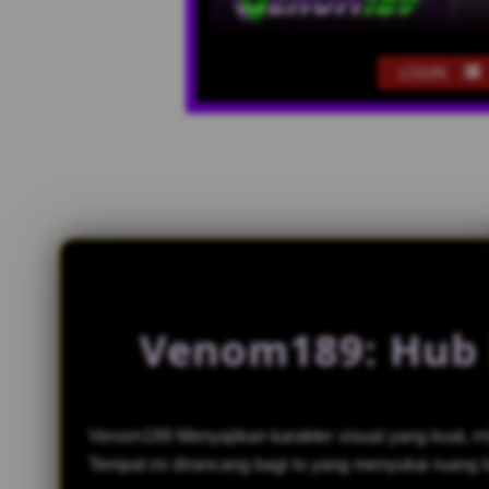
LOGIN
Venom189: Hub B
Venom189
Menyajikan karakter visual yang kuat, 
Tempat ini dirancang bagi lo yang menyukai ruang k