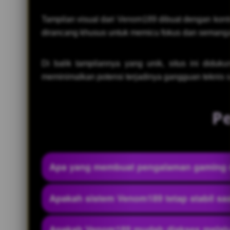
Tampilan visual dari
Venom189
dibuat dengan kont
dirancang khusus untuk memicu fokus dan semanga
Di balik tampilannya yang unik, situs ini didu
meminimalkan potensi terjadinya gangguan teknis sa
P
Apa yang membuat pengalaman gaming 
Venom189 menggunakan tampilan yang rapi
Apakah sistem Venom189 tetap stabil sa
menikmati permainan dengan lebih tenang da
Ya. Sistem Venom189 dirancang agar akses me
Apakah Venom189 mudah diakses melal