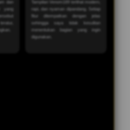
IDR 784,527.62
gam dan
Tampilan Venom189 terlihat modern,
Spin Rush 88
r yang
rapi, dan nyaman dipandang. Setiap
rsebut
fitur ditempatkan dengan jelas
eratur,
sehingga saya tidak kesulitan
ngkan.
menentukan bagian yang ingin
digunakan.