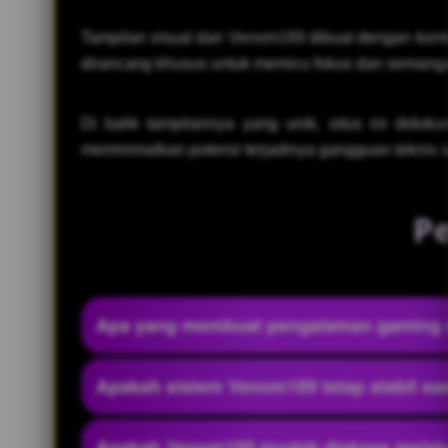
Tampilan visual dari
Venom189
dibuat dengan kont
dirancang khusus untuk memicu fokus dan semanga
Di balik tampilannya yang unik, situs ini didu
meminimalkan potensi terjadinya gangguan teknis sa
P
Apa yang membuat pengalaman gaming 
Venom189 menggunakan tampilan yang rapi
Apakah sistem Venom189 tetap stabil sa
menikmati permainan dengan lebih tenang da
Ya. Sistem Venom189 dirancang agar akses me
Apakah Venom189 mudah diakses melal