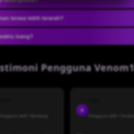
an berbagai ukuran layar sehingga tampilannya tetap rapi
n terasa lebih terarah?
ormasi yang mudah ditemukan, dan tantangan dengan alu
waktu luang?
ih fokus.
ilihan permainan yang beragam membuat Venom189 cocok d
stimoni Pengguna Venom
Salsa
Arga
A
Pengguna aktif •
Bandung
Pengguna aktif •
Surab