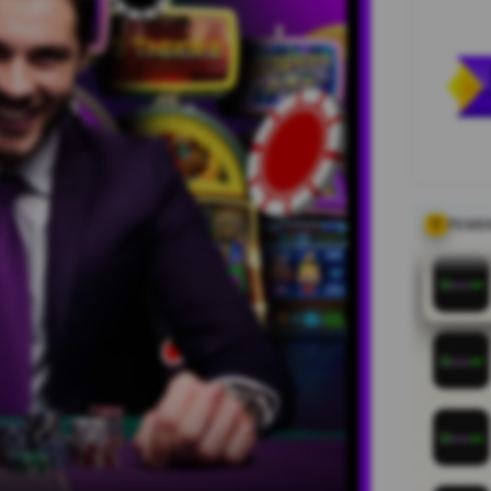
V
i
e
w
l
i
c
e
n
PEME
s
e
d
e
t
a
i
l
s